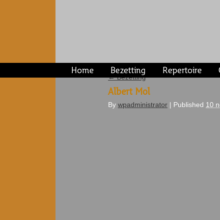
Home
Bezetting
Repertoire
←
Bezetting
Albert Mol
By
wpadministrator
|
Published
10 