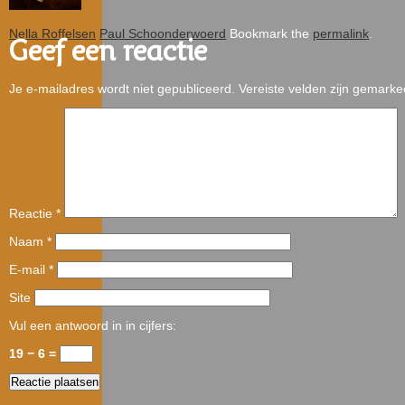
Nella Roffelsen
Paul Schoonderwoerd
Bookmark the
permalink
.
Geef een reactie
Je e-mailadres wordt niet gepubliceerd.
Vereiste velden zijn gemark
Reactie
*
Naam
*
E-mail
*
Site
Vul een antwoord in in cijfers:
19 − 6 =